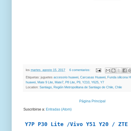
los
martes, agosto 15, 2017
6 comentarios:
Etiquetas: juguetes
accesorio huawei
,
Carcasas Huawei
,
Funda silicona 
huawei
,
Mate 9 Lite
,
Mate7
,
P8 Lite
,
P9
,
Y210
,
Y625
,
Y7
Location:
Santiago, Región Metropolitana de Santiago de Chile, Chile
Página Principal
Suscribirse a:
Entradas (Atom)
 Y7P P30 Lite /Vivo Y51 Y20 / ZTE A7 2019