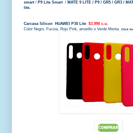
smart
/
P9 Lite Smart
/
MATE 9 LITE / P9 / GR5 / GR3 / MATE
lite.
Carcasa Silicon HUAWEI P30 Lite
$3.990 c.u.
Color Negro, Fucsia, Rojo Pink, amarillo o Verde Menta.
Click I