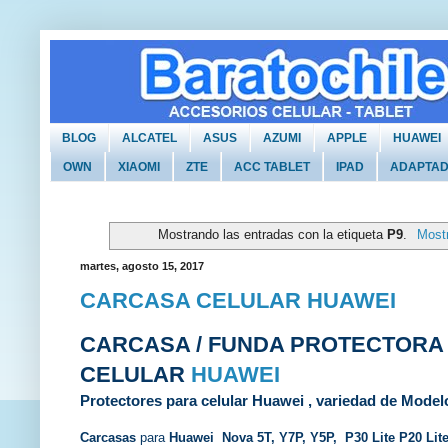
BLOG
ALCATEL
ASUS
AZUMI
APPLE
HUAWEI
OWN
XIAOMI
ZTE
ACC TABLET
IPAD
ADAPTA
Mostrando las entradas con la etiqueta
P9
.
Mostr
martes, agosto 15, 2017
CARCASA CELULAR HUAWEI
CARCASA / FUNDA PROTECTORA
CELULAR
HUAWEI
Protectores para celular Huawei , variedad de Model
Carcasas
para
Huawei Nova 5T, Y7P, Y5P, P30 Lite P20 Lite