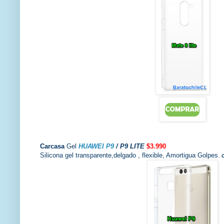
Carcasa
Gel
HUAWEI P9
/ P9 LITE
$3.990
Silicona gel transparente,delgado , flexible, Amortigua Golpes.
C