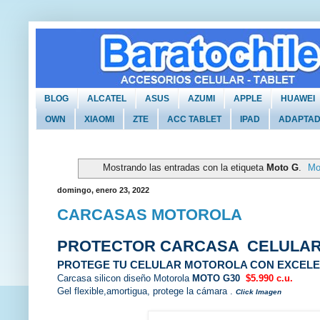
BLOG
ALCATEL
ASUS
AZUMI
APPLE
HUAWEI
OWN
XIAOMI
ZTE
ACC TABLET
IPAD
ADAPTA
Mostrando las entradas con la etiqueta
Moto G
.
Mo
domingo, enero 23, 2022
CARCASAS MOTOROLA
PROTECTOR
CARCASA
CELULA
PROTEGE TU CELULAR
MOTOROLA CON EXCELE
Carcasa silicon diseño Motorola
MOTO G30
$5.990 c.u.
Gel flexible,amortigua, protege la cámara .
Click Imagen