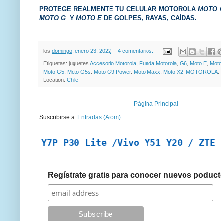
PROTEGE REALMENTE TU CELULAR MOTOROLA
MOTO G
MOTO G
Y
MOTO E
DE GOLPES, RAYAS, CAÍDAS.
los
domingo, enero 23, 2022
4 comentarios:
Etiquetas: juguetes
Accesorio Motorola
,
Funda Motorola
,
G6
,
Moto E
,
Mot
Moto G5
,
Moto G5s
,
Moto G9 Power
,
Moto Maxx
,
Moto X2
,
MOTOROLA
,
Location:
Chile
Página Principal
Suscribirse a:
Entradas (Atom)
 Y7P P30 Lite /Vivo Y51 Y20 / ZTE A7 2019
Regístrate gratis para conocer nuevos poduct