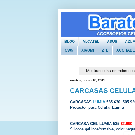
BLOG
ALCATEL
ASUS
AZUM
OWN
XIAOMI
ZTE
ACC TABL
Mostrando las entradas con
martes, enero 18, 2011
CARCASAS CELULA
CARCASAS
LUMIA
535 630 505 9
Protector para Celular Lumia
CARCASA GEL LUMIA 535
$3.990
Silicona gel indeformable, color negr