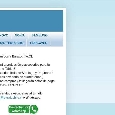
NOVO
NOKIA
SAMSUNG
DRIO TEMPLADO
FLIPCOVER
enidos a Baratochile.CL
tra protección y accesorios para tu
r o Tablet !
 a domicilio en Santiago y Regiones !
mos enviando en cuarentenas ,
na comprar y te llegarán datos de pago
letas / Facturas :.
ier duda escríbenos al E
mail:
s@baratochile.cl
o
Whatsapp: