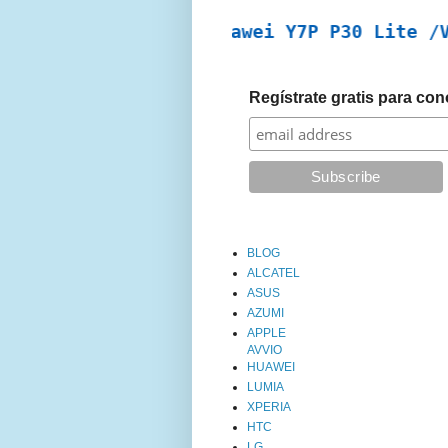
OWN Smart 9 / Huawei Y7P P30 Lite /Vivo Y
Regístrate gratis para co
BLOG
ALCATEL
ASUS
AZUMI
APPLE
AVVIO
HUAWEI
LUMIA
XPERIA
HTC
LG