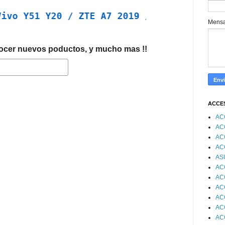
51 Y20 / ZTE A7 2019 / Moto G30 G9 Plus /
Mens
nocer nuevos poductos, y mucho mas !!
ACCE
AC
AC
AC
AC
AS
AC
AC
AC
AC
AC
AC