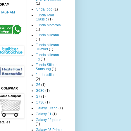
(1)
AGRAM
funda ipod
(1)
STAGRAM
Funda IPod
Classic
(1)
Funda Motorola
(1)
Funda silicona
(1)
Funda silicona
Huawei
(1)
Funda silicona
Lg
(1)
Funda Silicona
Samsung
(1)
fundas silicona
(2)
G6
(1)
 COMPRAR
G630
(1)
G7
(1)
G730
(1)
Galaxy Grand
(1)
Galaxy J1
(1)
Galaxy J2 prime
etalles
(1)
Galaxy J5 Prime