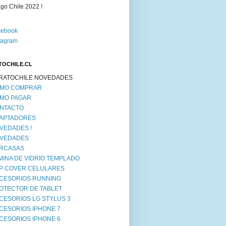
go Chile 2022 !
cebook
tagram
TOCHILE.CL
RATOCHILE NOVEDADES
MO COMPRAR
MO PAGAR
NTACTO
APTADORES
VEDADES !
VEDADES
RCASAS
MINA DE VIDRIO TEMPLADO
IP COVER CELULARES
CESORIOS RUNNING
OTECTOR DE TABLET
CESORIOS LG STYLUS 3
CESORIOS IPHONE 7
CESORIOS IPHONE 6