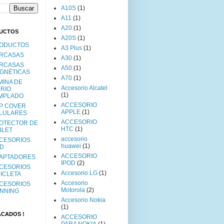
A10S
(1)
A11
(1)
A20
(1)
UCTOS
A20S
(1)
ODUCTOS
A3 Plus
(1)
RCASAS
A30
(1)
RCASAS
A50
(1)
GNÉTICAS
A70
(1)
MINA DE
Accesorio Alcatel
DRIO
(1)
MPLADO
ACCESORIO
IP COVER
APPLE
(1)
LULARES
ACCESORIO
OTECTOR DE
HTC
(1)
BLET
accesorio
CESORIOS
huawei
(1)
AD
ACCESORIO
APTADORES
IPOD
(2)
CESORIOS
Accesorio LG
(1)
CICLETA
Accesorio
CESORIOS
Motorola
(2)
NNING
Accesorio Nokia
(1)
ACADOS !
ACCESORIO
PARA NOKIA
(1)