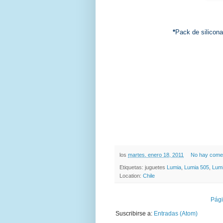
*
Pack de silicon
los
martes, enero 18, 2011
No hay comen
Etiquetas: juguetes
Lumia
,
Lumia 505
,
Lum
Location:
Chile
Pági
Suscribirse a:
Entradas (Atom)