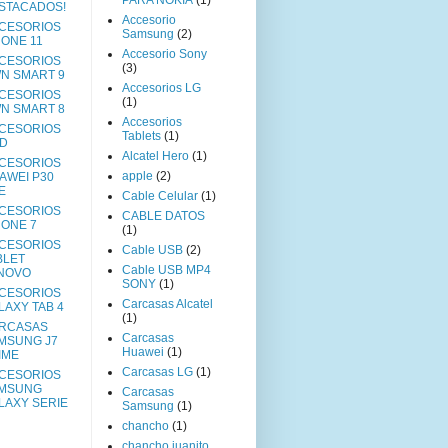
STACADOS!
Accesorio
CESORIOS
Samsung
(2)
HONE 11
Accesorio Sony
CESORIOS
(3)
N SMART 9
Accesorios LG
CESORIOS
(1)
N SMART 8
Accesorios
CESORIOS
Tablets
(1)
AD
Alcatel Hero
(1)
CESORIOS
apple
(2)
AWEI P30
E
Cable Celular
(1)
CESORIOS
CABLE DATOS
HONE 7
(1)
CESORIOS
Cable USB
(2)
BLET
Cable USB MP4
NOVO
SONY
(1)
CESORIOS
Carcasas Alcatel
LAXY TAB 4
(1)
RCASAS
Carcasas
MSUNG J7
Huawei
(1)
IME
Carcasas LG
(1)
CESORIOS
MSUNG
Carcasas
LAXY SERIE
Samsung
(1)
chancho
(1)
chancho juanito