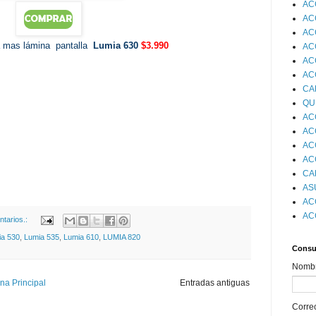
AC
AC
AC
a mas lámina pantalla
Lumia 630
$3.990
AC
AC
AC
CA
QU
AC
AC
AC
AC
CA
AS
AC
AC
tarios.:
ia 530
,
Lumia 535
,
Lumia 610
,
LUMIA 820
Consul
Nomb
na Principal
Entradas antiguas
Corre