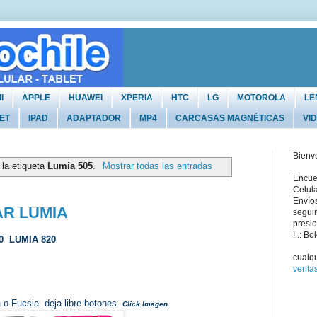
I
APPLE
HUAWEI
XPERIA
HTC
LG
MOTOROLA
LE
ET
IPAD
ADAPTADOR
MP4
CARCASAS MAGNÉTICAS
VI
Bienv
 la etiqueta
Lumia 505
.
Mostrar todas las entradas
Encuen
Celula
Envíos
R LUMIA
segui
presio
! .: Bo
20 LUMIA 820
cualqu
venta
a o Fucsia. deja libre botones.
Click Imagen.