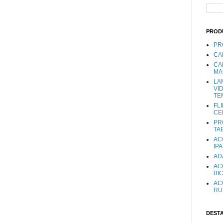
PROD
PR
CA
CA
MA
LA
VI
TE
FL
CE
PR
TA
AC
IP
AD
AC
BI
AC
RU
DEST