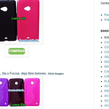
Santia
Fa
Ins
BARA
BA
CO
CO
CO
AD
NO
NO
CA
, lila o Fucsia. deja libre botones.
Click Imagen.
LA
FL
AC
PR
AC
AC
AC