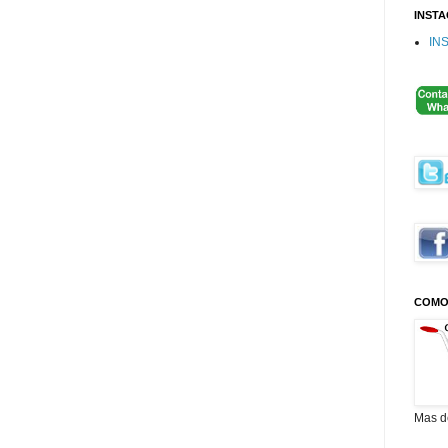
INST
IN
COMO
Mas d