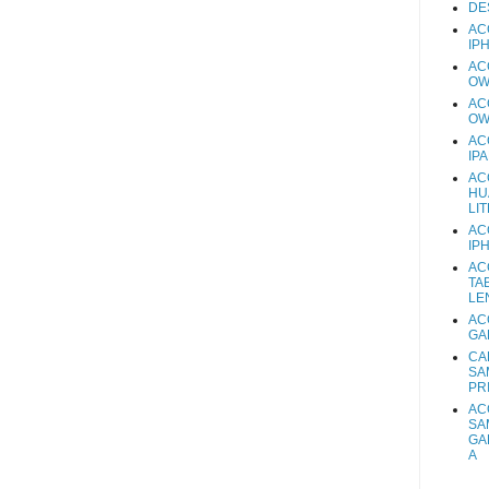
DE
AC
IP
AC
OW
AC
OW
AC
IP
AC
HU
LIT
AC
IP
AC
TA
LE
AC
GA
CA
SA
PR
AC
SA
GA
A