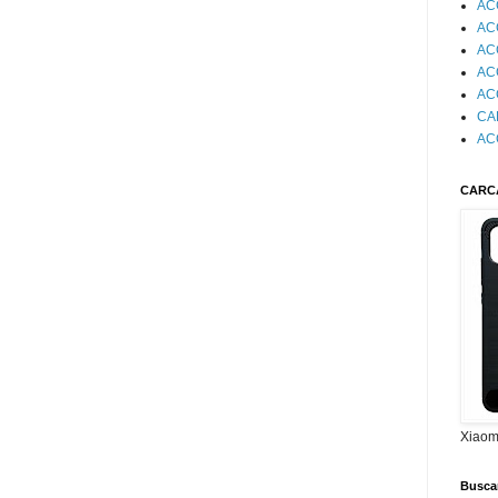
AC
AC
AC
AC
AC
CA
AC
CARC
Xiaom
Busca