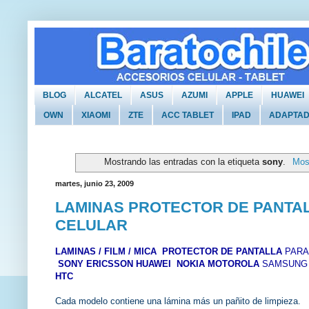
BLOG
ALCATEL
ASUS
AZUMI
APPLE
HUAWEI
OWN
XIAOMI
ZTE
ACC TABLET
IPAD
ADAPTA
Mostrando las entradas con la etiqueta
sony
.
Most
martes, junio 23, 2009
LAMINAS PROTECTOR DE PANTA
CELULAR
LAMINAS / FILM / MICA PROTECTOR DE PANTALLA
PAR
SONY ERICSSON HUAWEI
NOKIA
MOTOROLA
SAMSUNG
HTC
Cada modelo contiene una lámina más un pañito de limpieza.