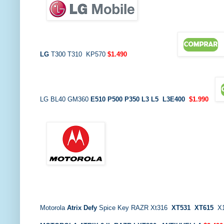
LG
T300 T310 KP570
$1.490
LG BL40 GM360
E510
P500
P350
L3 L5 L3E400
$1.990
Motorola
Atrix Defy
Spice Key RAZR Xt316
XT531
XT615
X