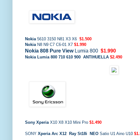
Nokia
5610 3150 N81 X3 X6
$1.500
Nokia
N8 N9 C7 C6-01 X7
$1.990
Nokia 808 Pure
View
Lumia 800
$1.990
Nokia Lumia 800 710 610 900 ANTIHUELLA
$2.490
Sony Xperia
X10 X8 X10 Mini Pro
$1.490
SONY
Xperia
Arc X12
Ray St18i
NEO
Satio U1 Aino U10
$1