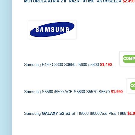
MOTOROLA ATRIX 2 II
RAZR I XT890
A
NTIHUELLA
$2.490
Samsung F480 C3300 S3650 s5600 s5800
$1.490
Samsung S5560 i5500 ACE S5830 S5570 S5670
$1.990
Samsung
GALAXY S2 S3
SIII I9003 I9000 Ace Plus T989
$1.