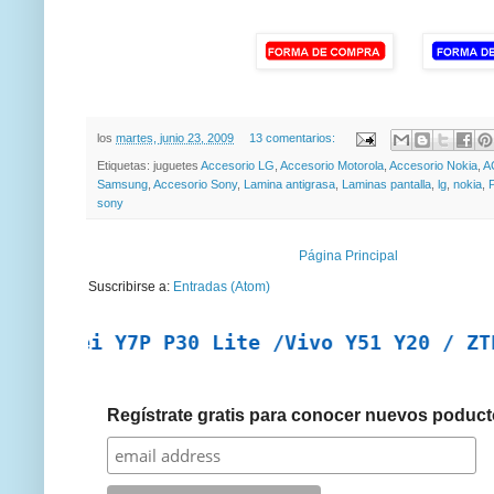
los
martes, junio 23, 2009
13 comentarios:
Etiquetas: juguetes
Accesorio LG
,
Accesorio Motorola
,
Accesorio Nokia
,
A
Samsung
,
Accesorio Sony
,
Lamina antigrasa
,
Laminas pantalla
,
lg
,
nokia
,
sony
Página Principal
Suscribirse a:
Entradas (Atom)
wei Y7P P30 Lite /Vivo Y51 Y20 / ZTE A7 2
Regístrate gratis para conocer nuevos poduct