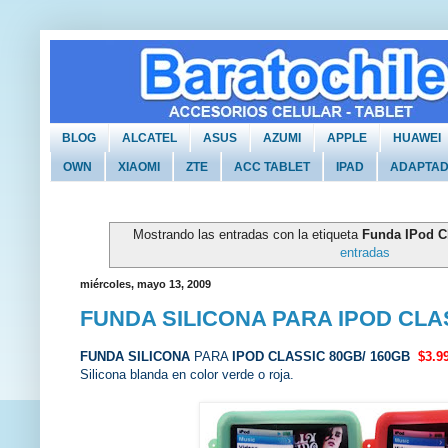
BLOG
ALCATEL
ASUS
AZUMI
APPLE
HUAWEI
OWN
XIAOMI
ZTE
ACC TABLET
IPAD
ADAPTA
Mostrando las entradas con la etiqueta
Funda IPod C
entradas
miércoles, mayo 13, 2009
FUNDA SILICONA PARA IPOD CLA
FUNDA SILICONA
PARA
IPOD CLASSIC
80GB/ 160GB
$3.99
Silicona blanda en color verde o roja.