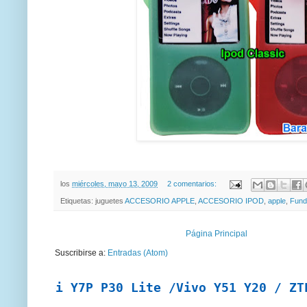
los
miércoles, mayo 13, 2009
2 comentarios:
Etiquetas: juguetes
ACCESORIO APPLE
,
ACCESORIO IPOD
,
apple
,
Fund
Página Principal
Suscribirse a:
Entradas (Atom)
wei Y7P P30 Lite /Vivo Y51 Y20 / ZTE A7 2