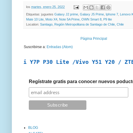
los
martes, enero 25, 2022
Etiquetas: juguetes
Galaxy J2 prime
,
Galaxy J5 Prime
,
Iphone 7
,
Lenovo 
Mate 10 Lite
,
Moto X4
,
Note 5A Prime
,
OWN Smart 8
,
P9 lite
Location:
Santiago, Región Metropolitana de Santiago de Chile, Chile
Página Principal
Suscribirse a:
Entradas (Atom)
ei Y7P P30 Lite /Vivo Y51 Y20 / ZTE A7 2
Regístrate gratis para conocer nuevos poduct
BLOG