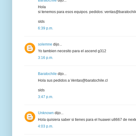
Baratochile
dijo...
Hola
si tenemos para esos equipos. pedidos:
ventas@baratochile
slds
6:39 p.m.
solemne
dijo...
Yo tambien necesito para el ascend g312
3:16 p.m.
Baratochile
dijo...
Hola sus pedidos a
Ventas@baratochile.cl
slds
3:47 p.m.
Unknown
dijo...
Hola quisiera saber si tienes para el huawei u8667 de next
4:03 p.m.