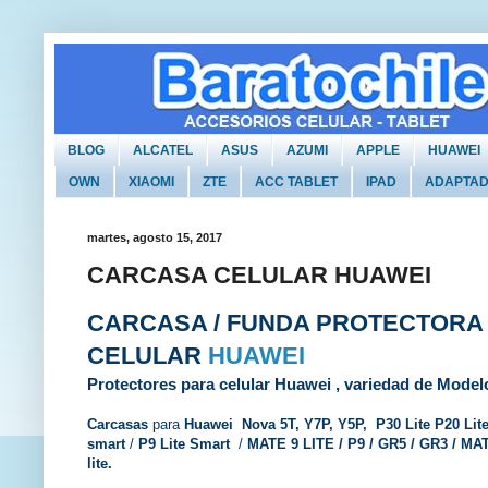
BLOG
ALCATEL
ASUS
AZUMI
APPLE
HUAWEI
OWN
XIAOMI
ZTE
ACC TABLET
IPAD
ADAPTA
martes, agosto 15, 2017
CARCASA CELULAR HUAWEI
CARCASA / FUNDA PROTECTORA
CELULAR
HUAWEI
Protectores para celular Huawei , variedad de Model
Carcasas
para
Huawei Nova 5T, Y7P, Y5P, P30 Lite P20 Lite
smart
/
P9 Lite Smart
/
MATE 9 LITE / P9 / GR5 / GR3 / MATE
lite.