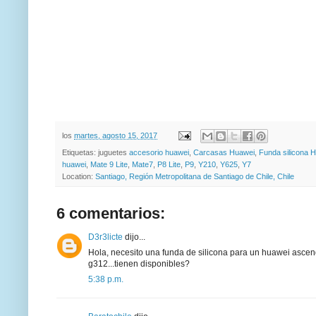
los
martes, agosto 15, 2017
Etiquetas: juguetes
accesorio huawei
,
Carcasas Huawei
,
Funda silicona 
huawei
,
Mate 9 Lite
,
Mate7
,
P8 Lite
,
P9
,
Y210
,
Y625
,
Y7
Location:
Santiago, Región Metropolitana de Santiago de Chile, Chile
6 comentarios:
D3r3licte
dijo...
Hola, necesito una funda de silicona para un huawei asce
g312...tienen disponibles?
5:38 p.m.