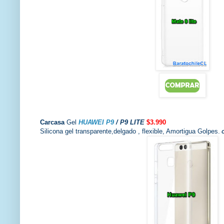
Carcasa
Gel
HUAWEI P9
/ P9 LITE
$3.990
Silicona gel transparente,delgado , flexible, Amortigua Golpes.
C