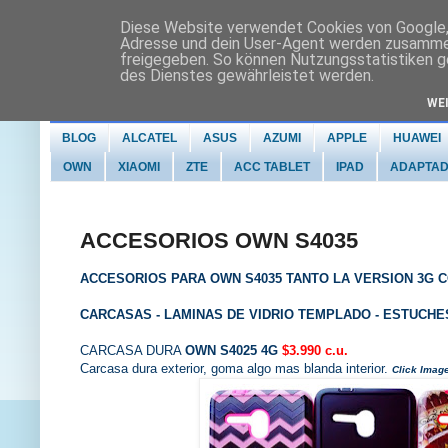
Diese Website verwendet Cookies von Google, 
Adresse und dein User-Agent werden zusammen
freigegeben. So können Nutzungsstatistiken ge
des Dienstes gewährleistet werden.
WE
BLOG
ALCATEL
ASUS
AZUMI
APPLE
HUAWEI
OWN
XIAOMI
ZTE
ACC TABLET
IPAD
ADAPTA
ACCESORIOS OWN S4035
ACCESORIOS PARA OWN S4035 TANTO LA VERSION 3G C
CARCASAS - LAMINAS DE VIDRIO TEMPLADO - ESTUCHE
CARCASA DURA
OWN S4025 4G
$3.990 c.u.
Carcasa dura exterior, goma algo mas blanda interior.
Click Imag