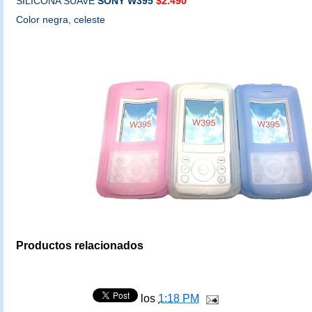
SILICONA SUAVE
SONY W395
$2.490
Color negra, celeste
Productos relacionados
los
1:18 PM