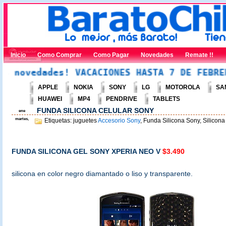
Inicio
Como Comprar
Como Pagar
Novedades
Remate !!
ades! VACACIONES HASTA 7 DE FEBRERO 2012
APPLE
NOKIA
SONY
LG
MOTOROLA
SA
HUAWEI
MP4
PENDRIVE
TABLETS
FUNDA SILICONA CELULAR SONY
ene
martes,
Etiquetas: juguetes
Accesorio Sony
, Funda Silicona Sony, Silicon
FUNDA SILICONA GEL SONY XPERIA NEO V
$3.490
silicona en color negro diamantado o liso y transparente.