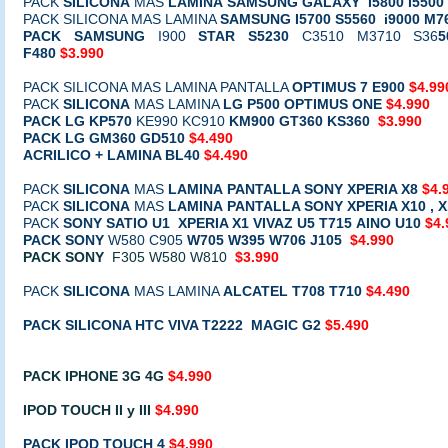
PACK
SILICONA
MAS
LAMINA
SAMSUNG GALAXY I5800 I5500
PACK SILICONA MAS LAMINA
SAMSUNG I5700 S5560 i9000 M7
PACK SAMSUNG
I900
STAR S5230
C3510 M3710 S36
5
F480
$3.990
PACK SILICONA MAS LAMINA PANTALLA
OPTIMUS 7 E900
$4.99
PACK
SILICONA
MAS LAMINA
LG P500 OPTIMUS ONE
$4.990
PACK LG
KP570
KE990 KC910
KM900
GT360 KS360
$3.990
PACK LG GM360 GD510
$4.490
ACRILICO + LAMINA BL40
$4.490
PACK
SILICONA
MAS
LAMINA
PANTALLA SONY XPERIA X8
$4.
PACK
SILICONA
MAS
LAMINA
PANTALLA SONY XPERIA X10 , X
PACK
SONY
SATIO U1
XPERIA X1
VIVAZ U5
T715
AINO U10
$4.
PACK SONY
W580 C905
W705
W395
W706
J105
$4.990
PACK SONY
F305 W580 W810
$3.990
PACK
SILICONA
MAS LAMINA
ALCATEL T708
T710
$4.490
PACK SILICONA HTC VIVA T2222 MAGIC G2
$5.490
PACK IPHONE 3G 4G
$4.990
IPOD TOUCH II y III
$4.990
PACK IPOD TOUCH 4
$4.990