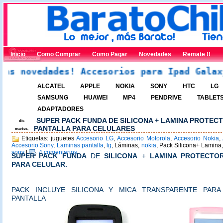
Inicio
Como Comprar
Como Pagar
Novedades
Remate !!
novedades! Accesorios para Ipad Galaxy No
ALCATEL
APPLE
NOKIA
SONY
HTC
LG
SAMSUNG
HUAWEI
MP4
PENDRIVE
TABLET
ADAPTADORES
SUPER PACK FUNDA DE SILICONA + LAMINA PROTEC
dic
PANTALLA PARA CELULARES
martes,
Etiquetas: juguetes
Accesorio LG
,
Accesorio Motorola
,
Accesorio Nokia
,
Accesorio Sony
,
Laminas pantalla
,
lg
, Láminas,
nokia
, Pack Silicona+ Lamina
sony
|
4 comentarios
SUPER PACK
FUNDA
DE
SILICONA
+
LAMINA PROTECTO
PARA CELULAR.
PACK INCLUYE SILICONA Y MICA TRANSPARENTE PAR
PANTALLA