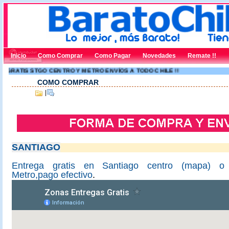
Inicio
Como Comprar
Como Pagar
Novedades
Remate !!
RATIS STGO CENTRO Y METRO ENVÍOS A TODO CHILE !!
COMO COMPRAR
|
SANTIAGO
Entrega gratis en Santiago centro (mapa) o
Metro,pago efectivo
.