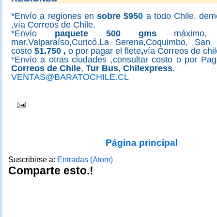
*Envío a regiones en
sobre
$950
a todo Chile, dem
,vía Correos de Chile.
*Envío
paquete 500 gms
máximo, 
mar,Valparaíso,Curicó,La Serena,Coquimbo, San F
costo
$1.750 ,
o por pagar el flete
,
vía Correos de chil
*Envío a otras ciudades ,consultar costo o por Paga
Correos de Chile
,
Tur Bus
,
Chilexpress
.
VENTAS@BARATOCHILE.CL
Página principal
Suscribirse a:
Entradas (Atom)
Comparte esto.!