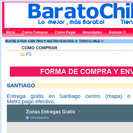
Inicio
Como Comprar
Como Pagar
Novedades
Remate !!
RATIS STGO CENTRO Y METRO ENVÍOS A TODO CHILE !!
COMO COMPRAR
|
SANTIAGO
Entrega gratis en Santiago centro (mapa) o
Metro,pago efectivo
.