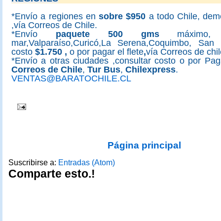
*Envío a regiones en
sobre
$950
a todo Chile, dem
,vía Correos de Chile.
*Envío
paquete 500 gms
máximo, 
mar,Valparaíso,Curicó,La Serena,Coquimbo, San F
costo
$1.750 ,
o por pagar el flete
,
vía Correos de chil
*Envío a otras ciudades ,consultar costo o por Paga
Correos de Chile
,
Tur Bus
,
Chilexpress
.
VENTAS@BARATOCHILE.CL
Página principal
Suscribirse a:
Entradas (Atom)
Comparte esto.!