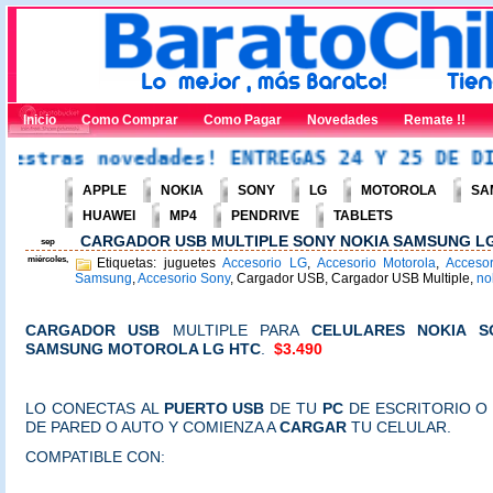
Inicio
Como Comprar
Como Pagar
Novedades
Remate !!
tras novedades! ENTREGAS 24 Y 25 DE DICIE
APPLE
NOKIA
SONY
LG
MOTOROLA
SA
HUAWEI
MP4
PENDRIVE
TABLETS
CARGADOR USB MULTIPLE SONY NOKIA SAMSUNG 
sep
miércoles,
Etiquetas: juguetes
Accesorio LG
,
Accesorio Motorola
,
Acceso
Samsung
,
Accesorio Sony
, Cargador USB, Cargador USB Multiple,
no
CARGADOR USB
MULTIPLE PARA
CELULARES
NOKIA S
SAMSUNG MOTOROLA LG HTC
.
$3.490
LO CONECTAS AL
PUERTO USB
DE TU
PC
DE ESCRITORIO O
DE PARED O AUTO Y COMIENZA A
CARGAR
TU CELULAR.
COMPATIBLE CON: