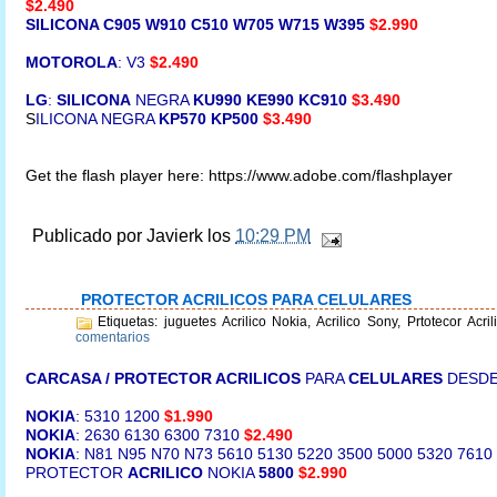
$2.490
SILICONA C905
W910 C510 W705 W715 W395
$2.990
MOTOROLA
: V3
$2.490
LG
:
SILICONA
NEGRA
KU990
KE990
KC910
$3.490
S
ILICONA NEGRA
KP570 KP500
$3.490
Get the flash player here: https://www.adobe.com/flashplayer
Publicado por
Javierk
los
10:29 PM
PROTECTOR ACRILICOS PARA CELULARES
Etiquetas: juguetes Acrilico Nokia, Acrilico Sony, Prtotecor Acri
comentarios
CARCASA / PROTECTOR ACRILICOS
PARA
CELULARES
DESD
NOKIA
: 5310 1200
$1.990
NOKIA
: 2630 6130
6300 7310
$2.490
NOKIA
: N81 N95 N70 N73 5610
5130 5220 3500 5000 5320 7610
PROTECTOR
ACRILICO
NOKIA
5800
$2.990