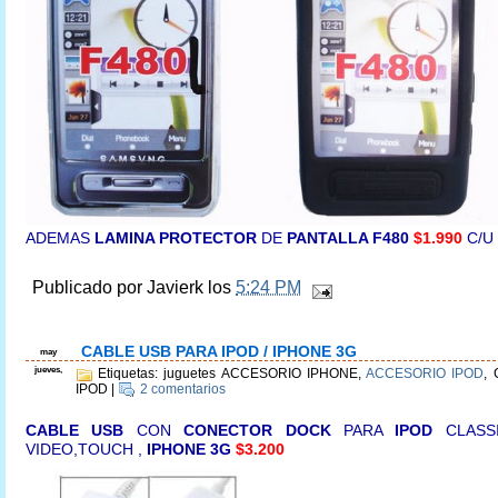
ADEMAS
LAMINA PROTECTOR
DE
PANTALLA F480
$1.990
C/U
Publicado por
Javierk
los
5:24 PM
CABLE USB PARA IPOD / IPHONE 3G
may
jueves,
Etiquetas: juguetes ACCESORIO IPHONE,
ACCESORIO IPOD
, 
IPOD
|
2 comentarios
CABLE USB
CON
CONECTOR DOCK
PARA
IPOD
CLASSI
VIDEO,TOUCH ,
IPHONE
3G
$3.200