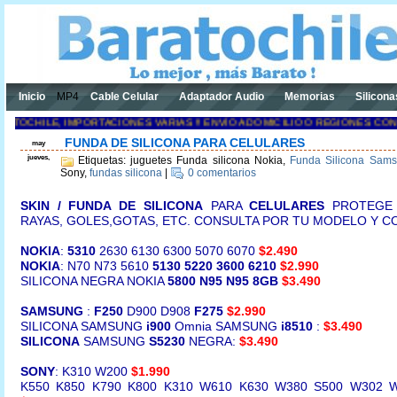
Inicio
MP4
Cable Celular
Adaptador Audio
Memorias
Silicona
HILE, IMPORTACIONES VARIAS !! ENVÍO A DOMICILIO O REGIONES CONTAC
FUNDA DE SILICONA PARA CELULARES
may
jueves,
Etiquetas: juguetes Funda silicona Nokia,
Funda Silicona Sam
Sony,
fundas silicona
|
0 comentarios
SKIN / FUNDA DE SILICONA
PARA
CELULARES
PROTEGE
RAYAS, GOLES,GOTAS, ETC. CONSULTA POR TU MODELO Y C
NOKIA
:
5310
2630 6130
6300
5070
6070
$2.490
NOKIA
: N70 N73 5610
5130
5220
3600
6210
$2.990
SILICONA NEGRA NOKIA
5800
N95
N95 8GB
$3.490
SAMSUNG
:
F250
D900 D908
F275
$2.990
SILICONA SAMSUNG
i900
Omnia
SAMSUNG
i8510
:
$3.490
SILICONA
SAMSUNG
S5230
NEGRA:
$3.490
SONY
: K310
W200
$1.990
K550 K850 K790 K800 K310 W610 K630 W380 S500
W302
W