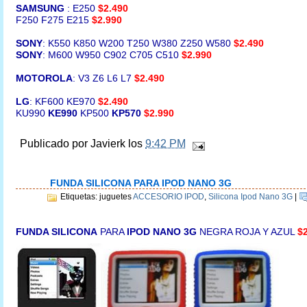
SAMSUNG
: E250
$2.490
F250 F275 E215
$2.990
SONY
: K550 K850 W200 T250 W380
Z250
W580
$2.490
SONY
: M600
W950
C902 C705 C510
$2.990
MOTOROLA
: V3 Z6 L6
L7
$2.490
LG
: KF600 KE970
$2.490
KU990
KE990
KP500
KP570
$2.990
Publicado por
Javierk
los
9:42 PM
FUNDA SILICONA PARA IPOD NANO 3G
Etiquetas: juguetes
ACCESORIO IPOD
,
Silicona Ipod Nano 3G
|
FUNDA SILICONA
PARA
IPOD NANO 3G
NEGRA ROJA Y AZUL
$