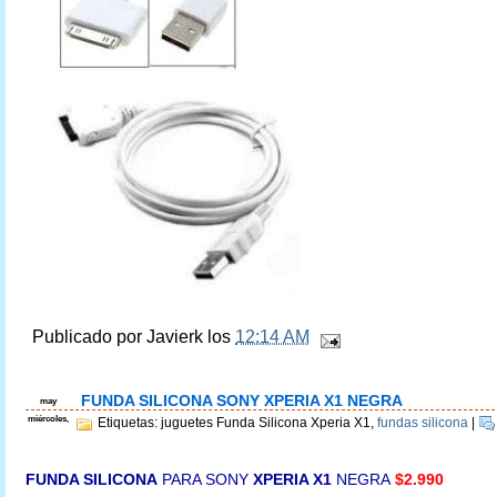
Publicado por
Javierk
los
12:14 AM
FUNDA SILICONA SONY XPERIA X1 NEGRA
may
miércoles,
Etiquetas: juguetes Funda Silicona Xperia X1,
fundas silicona
|
FUNDA SILICONA
PARA SONY
XPERIA X1
NEGRA
$2.990