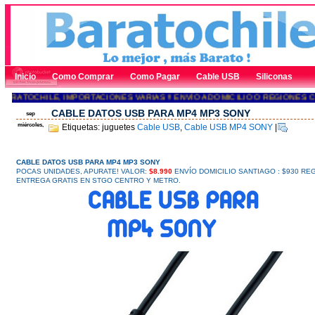
Inicio
Como Comprar
Como Pagar
Cable USB
Siliconas
RATOCHILE, IMPORTACIONES VARIAS !! ENVÍO A DOMICILIO O REGIONES CON
CABLE DATOS USB PARA MP4 MP3 SONY
sep
miércoles,
Etiquetas: juguetes
Cable USB
,
Cable USB MP4 SONY
|
CABLE DATOS USB PARA MP4 MP3 SONY
POCAS UNIDADES, APURATE!
VALOR:
$8.990
ENVÍO DOMICILIO SANTIAGO : $930 R
ENTREGA GRATIS EN STGO CENTRO Y METRO.