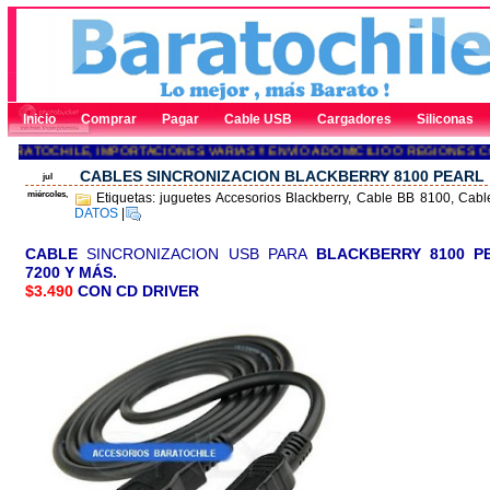
Inicio
Comprar
Pagar
Cable USB
Cargadores
Siliconas
RATOCHILE, IMPORTACIONES VARIAS !! ENVÍO A DOMICILIO O REGIONES CO
CABLES SINCRONIZACION BLACKBERRY 8100 PEARL
jul
miércoles,
Etiquetas: juguetes Accesorios Blackberry, Cable BB 8100, Cabl
DATOS
|
CABLE
SINCRONIZACION USB PARA
BLACKBERRY
8100
P
7200 Y MÁS.
$3.490
CON CD DRIVER