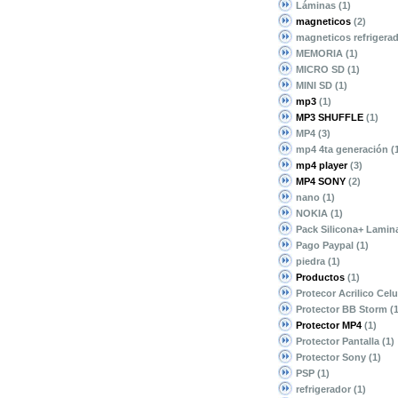
Láminas
(1)
magneticos
(2)
magneticos refrigera
MEMORIA
(1)
MICRO SD
(1)
MINI SD
(1)
mp3
(1)
MP3 SHUFFLE
(1)
MP4
(3)
mp4 4ta generación
(
mp4 player
(3)
MP4 SONY
(2)
nano
(1)
NOKIA
(1)
Pack Silicona+ Lami
Pago Paypal
(1)
piedra
(1)
Productos
(1)
Protecor Acrilico Cel
Protector BB Storm
(
Protector MP4
(1)
Protector Pantalla
(1)
Protector Sony
(1)
PSP
(1)
refrigerador
(1)