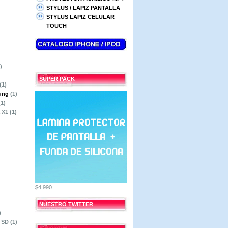
STYLUS / LAPIZ PANTALLA
STYLUS LAPIZ CELULAR
TOUCH
)
SUPER PACK
(1)
ung
(1)
(1)
a X1
(1)
$4.990
NUESTRO TWITTER
)
o SD
(1)