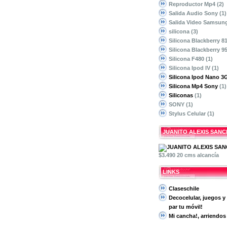
Reproductor Mp4
(2)
Salida Audio Sony
(1)
Salida Video Samsun
silicona
(3)
Silicona Blackberry 8
Silicona Blackberry 9
Silicona F480
(1)
Silicona Ipod IV
(1)
Silicona Ipod Nano 3
Silicona Mp4 Sony
(1)
Siliconas
(1)
SONY
(1)
Stylus Celular
(1)
JUANITO ALEXIS SANC
$3.490 20 cms alcancía
LINKS
Claseschile
Decocelular, juegos y
par tu móvil!
Mi cancha!, arriendos