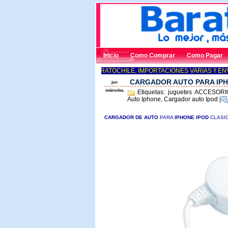
Inicio
Como Comprar
Como Pagar
BARATOCHILE, IMPORTACIONES VARIAS !! ENVÍO
CARGADOR AUTO PARA IPHO
jun
miércoles,
Etiquetas: juguetes ACCESO
Auto Iphone, Cargador auto Ipod
|
CARGADOR DE AU
TO
PARA
IPHONE IPOD
CLASIC