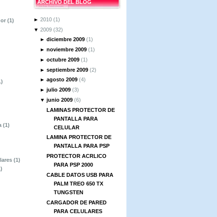
ARCHIVO DEL BLOG
►
2010
(1)
dor
(1)
▼
2009
(32)
►
diciembre 2009
(1)
►
noviembre 2009
(1)
►
octubre 2009
(1)
►
septiembre 2009
(2)
►
agosto 2009
(4)
1)
►
julio 2009
(3)
▼
junio 2009
(6)
LAMINAS PROTECTOR DE
PANTALLA PARA
na
(1)
CELULAR
LAMINA PROTECTOR DE
PANTALLA PARA PSP
PROTECTOR ACRLICO
ulares
(1)
PARA PSP 2000
1)
CABLE DATOS USB PARA
PALM TREO 650 TX
TUNGSTEN
CARGADOR DE PARED
PARA CELULARES