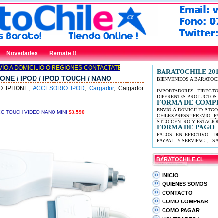
Novedades
Remate !!
 A DOMICILIO O REGIONES CONTACTATE YA!
BARATOCHILE 201
NE / IPOD / IPOD TOUCH / NANO
BIENVENIDOS A BARATOC
RIO IPHONE,
ACCESORIO IPOD
,
Cargador
, Cargador
IMPORTADORES DIRECTO
DIFERENTES PRODUCTOS 
FORMA DE COMP
ENVÍO A DOMICILIO STG
C TOUCH VIDEO NANO MINI
$3.590
CHILEXPRESS PREVIO 
STGO CENTRO Y ESTACIÓN
FORMA DE PAGO
PAGOS EN EFECTIVO, D
PAYPAL, Y SERVIPAG ¡.::SA
BARATOCHILE.CL
INICIO
QUIENES SOMOS
CONTACTO
COMO COMPRAR
COMO PAGAR