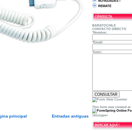
NOVEDADES !
REMATE
CONSULTA
BARATOCHILE
CONTACTO DIRECTO
*
Nombre:
*
Email:
Texto:
This form was created at
!doctype>
gina principal
Entradas antiguas
BUSCAR AQUÍ !