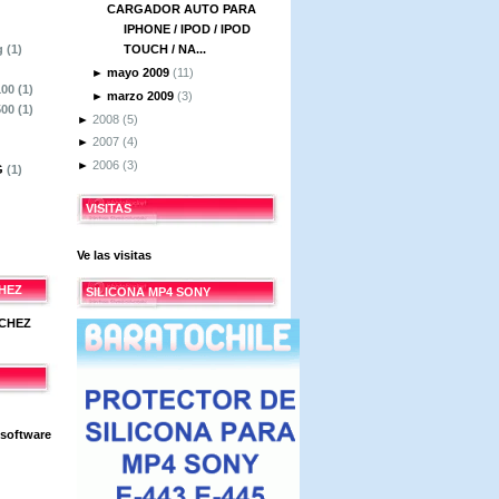
CARGADOR AUTO PARA
IPHONE / IPOD / IPOD
g
(1)
TOUCH / NA...
►
mayo 2009
(11)
100
(1)
►
marzo 2009
(3)
500
(1)
►
2008
(5)
►
2007
(4)
►
2006
(3)
G
(1)
VISITAS
Ve las visitas
HEZ
SILICONA MP4 SONY
 software