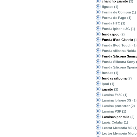
chancho juanito
(2)
figuras
(1)
Forma de Compra
(1)
Forma de Pago
(1)
Funda HTC
(1)
Funda Iphone 3G
(1)
funda ipod
(2)
Funda IPod Classic
(1
Funda IPod Touch
(1)
Funda silicona Nokia
Funda Silicona Sams
Funda Silicona Sony
Funda Silicona Xperi
fundas
(1)
fundas silicona
(7)
ipod
(1)
juanito
(2)
Lamina F480
(1)
Lamina Iphone 3G
(1)
Lamina protector
(2)
Lamina PSP
(1)
Laminas pantalla
(2)
Lapiz Celular
(1)
Lector Memoria M2
(1
Lector Memoria Micr