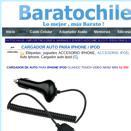
Inicio
MP4
Cable Celular
Adaptador Audio
Memorias
Silicona
RATOCHILE, IMPORTACIONES VARIAS !! ENVÍO A DOMICILIO O REGIONES C
CARGADOR AUTO PARA IPHONE / IPOD
jun
miércoles,
Etiquetas: juguetes ACCESORIO IPHONE,
ACCESORIO IPOD
Auto Iphone, Cargador auto Ipod
|
CARGADOR DE AU
TO
PARA
IPHONE IPOD
CLASICC TOUCH VIDEO NANO MINI
$2.990