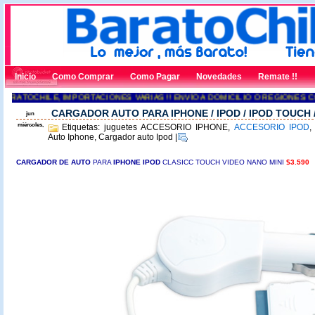
Inicio
Como Comprar
Como Pagar
Novedades
Remate !!
RATOCHILE, IMPORTACIONES VARIAS !! ENVÍO A DOMICILIO O REGIONES CON
CARGADOR AUTO PARA IPHONE / IPOD / IPOD TOUCH 
jun
miércoles,
Etiquetas: juguetes ACCESORIO IPHONE,
ACCESORIO IPOD
Auto Iphone, Cargador auto Ipod
|
CARGADOR DE AU
TO
PARA
IPHONE IPOD
CLASICC TOUCH VIDEO NANO MINI
$3.590