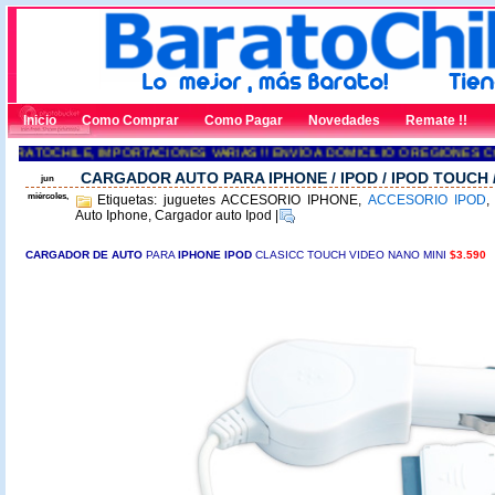
Inicio
Como Comprar
Como Pagar
Novedades
Remate !!
RATOCHILE, IMPORTACIONES VARIAS !! ENVÍO A DOMICILIO O REGIONES CON
CARGADOR AUTO PARA IPHONE / IPOD / IPOD TOUCH 
jun
miércoles,
Etiquetas: juguetes ACCESORIO IPHONE,
ACCESORIO IPOD
Auto Iphone, Cargador auto Ipod
|
CARGADOR DE AU
TO
PARA
IPHONE IPOD
CLASICC TOUCH VIDEO NANO MINI
$3.590