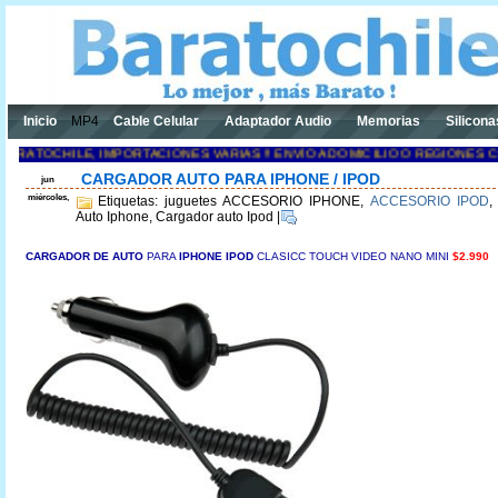
Inicio
MP4
Cable Celular
Adaptador Audio
Memorias
Silicona
RATOCHILE, IMPORTACIONES VARIAS !! ENVÍO A DOMICILIO O REGIONES C
CARGADOR AUTO PARA IPHONE / IPOD
jun
miércoles,
Etiquetas: juguetes ACCESORIO IPHONE,
ACCESORIO IPOD
Auto Iphone, Cargador auto Ipod
|
CARGADOR DE AU
TO
PARA
IPHONE IPOD
CLASICC TOUCH VIDEO NANO MINI
$2.990