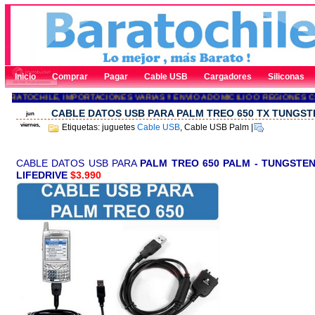
Inicio
Comprar
Pagar
Cable USB
Cargadores
Siliconas
RATOCHILE, IMPORTACIONES VARIAS !! ENVÍO A DOMICILIO O REGIONES C
CABLE DATOS USB PARA PALM TREO 650 TX TUNGST
jun
viernes,
Etiquetas: juguetes
Cable USB
, Cable USB Palm
|
CABLE DATOS USB PARA
PALM TREO 650
PALM - TUNGSTEN E
LIFEDRIVE
$3.990