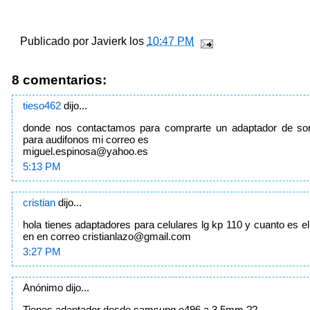
Publicado por
Javierk
los
10:47 PM
8 comentarios:
tieso462
dijo...
donde nos contactamos para comprarte un adaptador de son
para audifonos mi correo es
miguel.espinosa@yahoo.es
5:13 PM
cristian
dijo...
hola tienes adaptadores para celulares lg kp 110 y cuanto es el 
en en correo
cristianlazo@gmail.com
3:27 PM
Anónimo dijo...
Tienes adaptador desde samsung e496 a 3.5mm ??