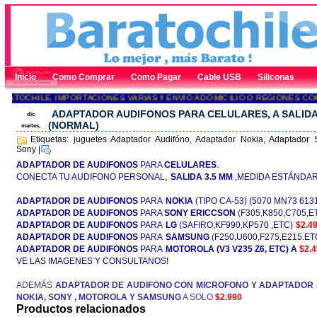
Inicio
Como Comprar
Como Pagar
Cable USB
Siliconas
TOCHILE, IMPORTACIONES VARIAS !! ENVÍO A DOMICILIO O REGIONES CONT
ADAPTADOR AUDIFONOS PARA CELULARES, A SALIDA
dic
(NORMAL)
martes,
Etiquetas: juguetes Adaptador Audifóno, Adaptador Nokia, Adaptador
Sony
|
ADAPTADOR DE AUDIFONOS
PARA
CELULARES
.
,
CONECTA TU AUDIFONO PERSONAL
SALIDA 3.5 MM
,MEDIDA ESTÁNDAR
ADAPTADOR DE AUDIFONOS
PARA
NOKIA
(TIPO CA-53) (5070 MN73 613
ADAPTADOR DE AUDIFONOS
PARA
SONY ERICCSON
(F305,K850,C705,E
ADAPTADOR DE AUDIFONOS
PARA
LG
(SAFIRO,KF990,KP570 ,ETC)
$2.4
ADAPTADOR DE AUDIFONOS
PARA
SAMSUNG
(F250,U600,F275,E215.ET
ADAPTADOR DE AUDIFONOS
PARA
MOTOROLA (V3 V235 Z6, ETC) A
$2.
VE LAS IMAGENES Y CONSULTANOS!
ADEMÁS
ADAPTADOR DE AUDIFONO CON MICROFONO Y ADAPTADOR 
NOKIA, SONY , MOTOROLA Y SAMSUNG
A SOLO
$2.990
Productos relacionados